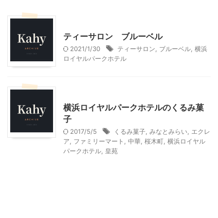
桜木町・みなとみらい周辺
神奈川グルメ
ティーサロン ブルーベル
2021/1/30
ティーサロン
,
ブルーベル
,
横浜
ロイヤルパークホテル
贈答・お土産グルメ
横浜ロイヤルパークホテルのくるみ菓
子
2017/5/5
くるみ菓子
,
みなとみらい
,
エクレ
ア
,
ファミリーマート
,
中華
,
桜木町
,
横浜ロイヤル
パークホテル
,
皇苑