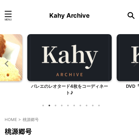
Kahy Archive
バレエのレオタード4枚をコーディネー
DVD
ト♪
HOME
>
桃源郷号
桃源郷号