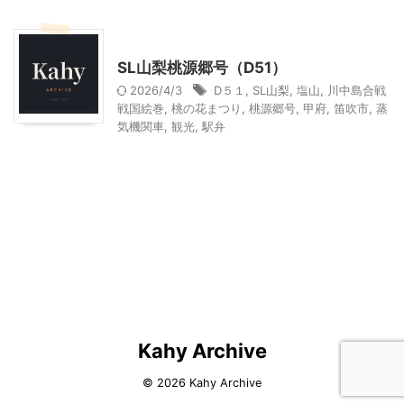
乗り物
山梨・長野レジャー、観光
SL山梨桃源郷号（D51）
2026/4/3
D５１
,
SL山梨
,
塩山
,
川中島合戦
戦国絵巻
,
桃の花まつり
,
桃源郷号
,
甲府
,
笛吹市
,
蒸
気機関車
,
観光
,
駅弁
Kahy Archive
© 2026 Kahy Archive