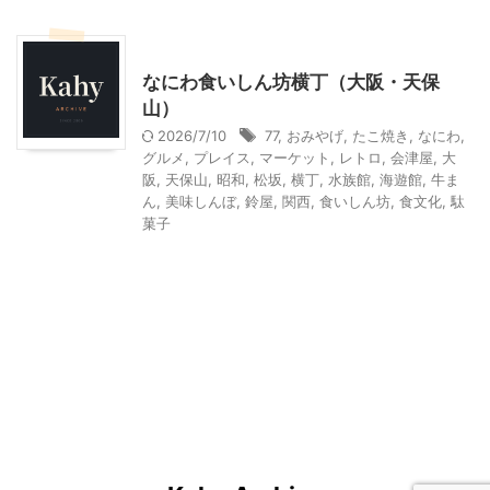
その他の地域のグルメ
その他レジャー
なにわ食いしん坊横丁（大阪・天保
山）
2026/7/10
77
,
おみやげ
,
たこ焼き
,
なにわ
,
グルメ
,
プレイス
,
マーケット
,
レトロ
,
会津屋
,
大
阪
,
天保山
,
昭和
,
松坂
,
横丁
,
水族館
,
海遊館
,
牛ま
ん
,
美味しんぼ
,
鈴屋
,
関西
,
食いしん坊
,
食文化
,
駄
菓子