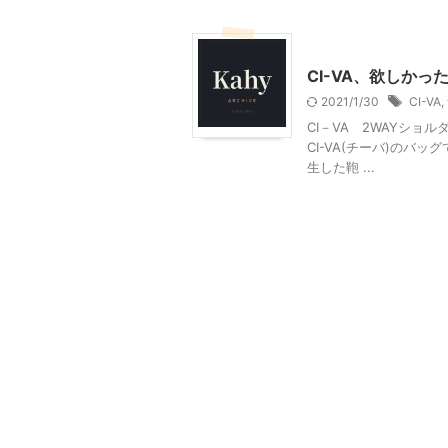
ファッション
CI-VA、欲しか
2021/1/30
CI-VA
,
CI－VA 2WAYシ
CI-VA(チーバ)のバッ
生した鞄 ...