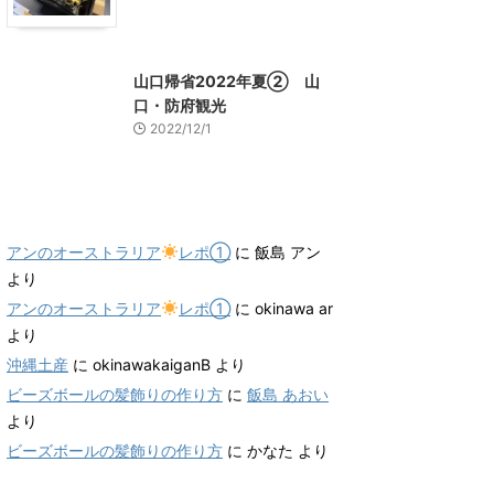
山口グルメ
山口レジャー、観光
山口帰省2022年夏② 山
口・防府観光
2022/12/1
最近のコメント
アンのオーストラリア
レポ①
に
飯島 アン
より
アンのオーストラリア
レポ①
に
okinawa ar
より
沖縄土産
に
okinawakaiganB
より
ビーズボールの髪飾りの作り方
に
飯島 あおい
より
ビーズボールの髪飾りの作り方
に
かなた
より