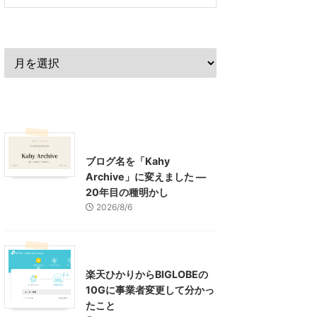
過去の記事
最近の記事
What's New
お知らせ
ブログ名を「Kahy
Archive」に変えました ―
20年目の種明かし
2026/8/6
インターネット
楽天ひかりからBIGLOBEの
10Gに事業者変更して分かっ
たこと