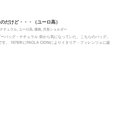
ったのだけど・・・（ユーロ高）
ナチュラル
,
ユーロ高
,
価格
,
月形ショルダー
ョルダーバッグ・ナチュラル 前から気になっていた、こちらのバッグ。
グです。 1978年にPAOLA CIONIによりイタリア・フィレンツェに誕