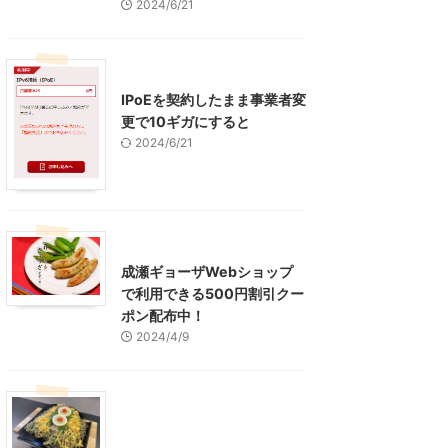
2024/6/21
インターネット
IPoEを契約したまま事業者変
更で10ギガにすると
2024/6/21
東京グルメ
町田周辺
成瀬ギョーザWebショップ
で利用できる500円割引クー
ポン配布中！
2024/4/9
グルメ
レジャー、お出かけ、観光