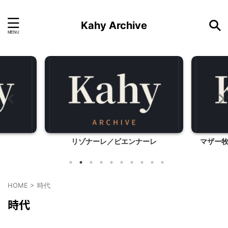
Kahy Archive
ド
リゾナーレ／ビエンナーレ
マザー
HOME
>
時代
時代