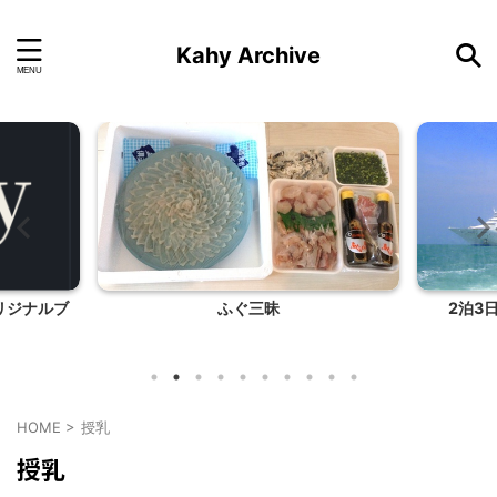
Kahy Archive
リジナルブ
ふぐ三昧
2泊3
HOME
>
授乳
授乳