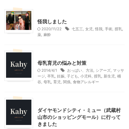
お知らせ
怪我しました
2020/11/22
七五三
,
女児
,
怪我
,
手術
,
授乳
,
薬
,
麻酔
お薦めサイト
子育て
母乳育児の悩みと対策
2014/4/1
おっぱい、方法
,
シアーズ
,
マッサ
ージ
,
卒乳
,
妊娠
,
子ども
,
小児科
,
授乳
,
新生児
,
桶
谷
,
母乳
,
育児
,
関係
,
食物アレルギー
ショッピングその他
ダイヤモンドシティ・ミュー（武蔵村
山市のショッピングモール）に行って
きました