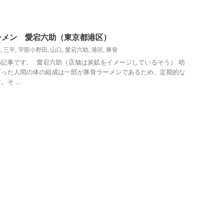
ーメン 愛宕六助（東京都港区）
ン
,
三平
,
宇部小野田
,
山口
,
愛宕六助
,
港区
,
豚骨
記事です。 愛宕六助（店舗は炭鉱をイメージしているそう） 幼
育った人間の体の組成は一部が豚骨ラーメンであるため、定期的な
そ ...