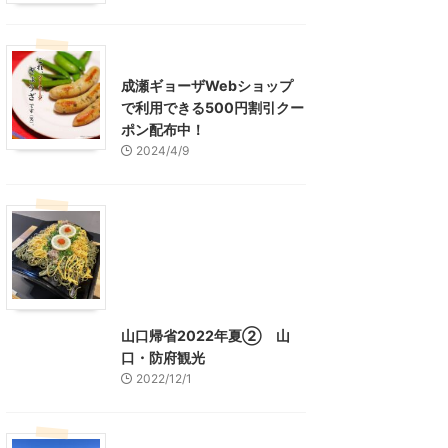
東京グルメ
町田周辺
成瀬ギョーザWebショップ
で利用できる500円割引クー
ポン配布中！
2024/4/9
グルメ
レジャー、お出かけ、観光
山口グルメ
山口レジャー、観光
山口帰省2022年夏② 山
口・防府観光
2022/12/1
山口レジャー、観光