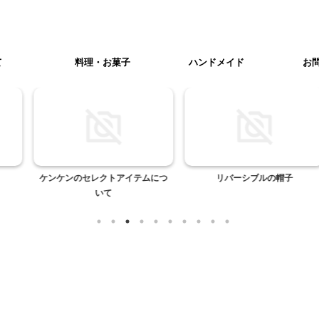
て
料理・お菓子
ハンドメイド
お
レクトアイテムにつ
リバーシブルの帽子
日本名水百選 三
いて
県北杜