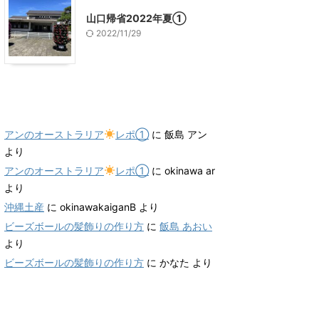
山口帰省2022年夏①
2022/11/29
最近のコメント
アンのオーストラリア
レポ①
に
飯島 アン
より
アンのオーストラリア
レポ①
に
okinawa ar
より
沖縄土産
に
okinawakaiganB
より
ビーズボールの髪飾りの作り方
に
飯島 あおい
より
ビーズボールの髪飾りの作り方
に
かなた
より