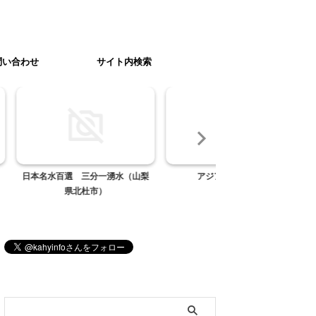
問い合わせ
サイト内検索
分一湧水（山梨
アジアンリラックス
What's New（サイ
市）
ブログ内検索