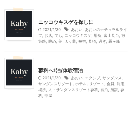
山梨・長野レジャー、観光
ニッコウキスゲを探しに
2021/1/30
あおい
,
あおいのナチュラルライ
フ
,
お店
,
でも
,
ニッコウキスゲ
,
場所
,
富士見台
,
散
策路
,
眺め
,
美しい
,
蓼
,
被害
,
見頃
,
過ぎ
,
霧ヶ峰
山梨・長野レジャー、観光
蓼科へ1泊/体験宿泊
2021/1/30
あおい
,
エクシブ
,
サンダンス
,
サンダンスリゾート
,
ホテル
,
リゾート
,
会員
,
利用
,
場所
,
大・サンダンスリゾート蓼科
,
宿泊
,
施設
,
蓼
科
,
部屋