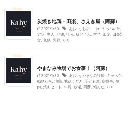
その他の地域のグルメ
炭焼き地鶏・田楽、さえき屋（阿蘇）
2021/1/30
あおい
,
お店
,
これ
,
のっぺい汁
,
アン
,
主人
,
地鶏
,
従兄
,
従兄さん
,
本当
,
田楽
,
田楽定
食
,
色紙
,
阿蘇
,
００
その他の地域のグルメ
その他レジャー
やまなみ牧場でお食事！（阿蘇）
2021/1/30
あおい
,
やまなみ牧場
,
キャベツ
,
動物たち
,
地鶏
,
地鶏うどん
,
子ども達
,
御食事
,
焼
肉
,
焼肉セット
,
牛乳
,
牧場
,
阿蘇
,
頼んだ
,
００