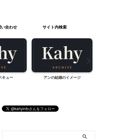
問い合わせ
サイト内検索
ベキュー
アンの結婚のイメージ
日本名水百選 三分一
県北杜市）
ブログ内検索