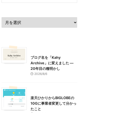
過去の記事
最近の記事
What's New
お知らせ
ブログ名を「Kahy
Archive」に変えました ―
20年目の種明かし
2026/8/6
インターネット
楽天ひかりからBIGLOBEの
10Gに事業者変更して分かっ
たこと