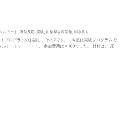
首都圏雨の日向けレジャー
タルアート
,
吸熱反応
,
実験
,
山梨県立科学館
,
樹氷作り
ントプログラムのお話し、その2です。 今度は実験プログラムで
タルアート」・・・・。 参加費用は￥100でした。 材料は、 尿