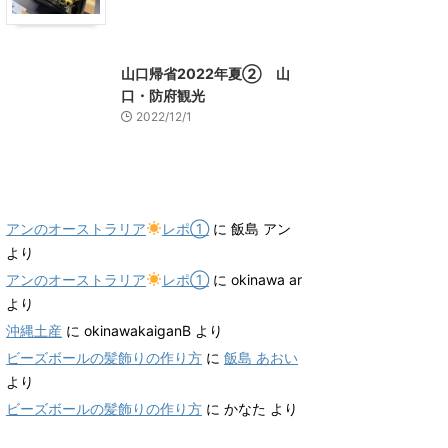
山口グルメ
山口レジャー、観光
山口帰省2022年夏② 山
口・防府観光
2022/12/1
最近のコメント
アンのオーストラリア
レポ①
に
飯島 アン
より
アンのオーストラリア
レポ①
に
okinawa ar
より
沖縄土産
に
okinawakaiganB
より
ビーズボールの髪飾りの作り方
に
飯島 あおい
より
ビーズボールの髪飾りの作り方
に
かなた
より