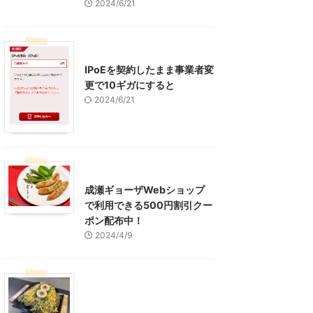
2024/6/21
インターネット
IPoEを契約したまま事業者変
更で10ギガにすると
2024/6/21
東京グルメ
町田周辺
成瀬ギョーザWebショップ
で利用できる500円割引クー
ポン配布中！
2024/4/9
グルメ
レジャー、お出かけ、観光