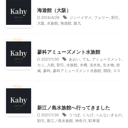
その他レジャー
海遊館（大阪）
2014/4/26
ジンベイザメ
,
フェリー
,
割引
,
大阪
,
水族館
,
海遊館
,
阪九
山梨・長野レジャー、観光
蓼科アミューズメント水族館
2021/1/30
あおい
,
でも
,
アミューズメント
,
カニ
,
入館
,
割引
,
水族館
,
水槽
,
淡水魚
,
生き物
,
絶
滅
,
蓼科
,
蓼科アミューズメント水族館
,
階段
,
００
神奈川レジャー、観光
首都圏雨の日向けレジャー
新江ノ島水族館へ行ってきました
2021/1/30
うつぼ
,
くらげ
,
へんないきもの
,
割引
,
新江ノ島水族館
,
神奈川
,
駐車場