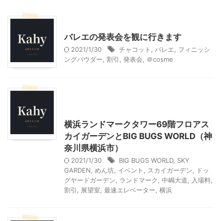
子どものバレエ
バレエの発表会を観に行きます
2021/1/30
チャコット
,
バレエ
,
フィニッシ
ングパウダー
,
割引
,
発表会
,
＠cosme
アート
神奈川レジャー、観光
首都圏雨の日向けレジャー
横浜ランドマークタワー69階フロアス
カイガーデンとBIG BUGS WORLD（神
奈川県横浜市）
2021/1/30
BIG BUGS WORLD
,
SKY
GARDEN
,
めん坊
,
イベント
,
スカイガーデン
,
ドッ
グヤードガーデン
,
ランドマーク
,
中嶋大道
,
入場料
,
割引
,
展望室
,
最速エレベーター
,
横浜