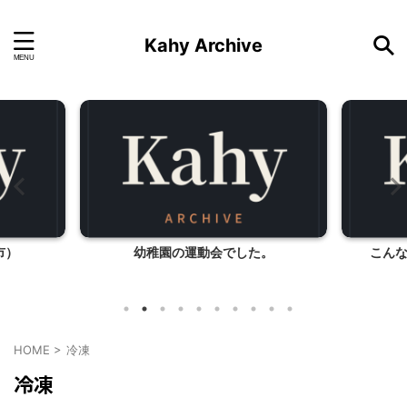
Kahy Archive
市）
幼稚園の運動会でした。
こん
HOME
>
冷凍
冷凍