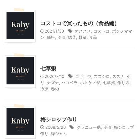
コストコ
料理・お菓子
コストコで買ったもの（食品編）
2021/1/30
オススメ
,
コストコ
,
ボンヌママ
ン
,
価格
,
冷凍
,
総菜
,
野菜
,
食品
季節行事・イベント
料理・お菓子
七草粥
2026/7/10
ゴギョウ
,
スズシロ
,
スズナ
,
セ
リ
,
ナズナ
,
ハコベラ
,
ホトケノザ
,
七草粥
,
作り方
,
冷凍
,
春の
料理・お菓子
梅シロップ作り
2008/5/26
グラニュー糖
,
冷凍
,
梅シロップ
作り
,
梅ジャム