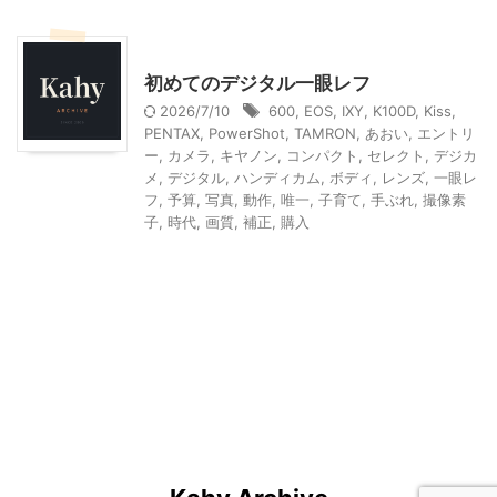
家電・AV・カメラ
初めてのデジタル一眼レフ
2026/7/10
600
,
EOS
,
IXY
,
K100D
,
Kiss
,
PENTAX
,
PowerShot
,
TAMRON
,
あおい
,
エントリ
ー
,
カメラ
,
キヤノン
,
コンパクト
,
セレクト
,
デジカ
メ
,
デジタル
,
ハンディカム
,
ボディ
,
レンズ
,
一眼レ
フ
,
予算
,
写真
,
動作
,
唯一
,
子育て
,
手ぶれ
,
撮像素
子
,
時代
,
画質
,
補正
,
購入