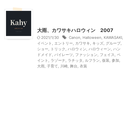
ハロウィン
季節行事・イベント
神奈川レジャー、観光
大雨、カワサキハロウィン 2007
2021/1/30
Canon
,
Halloween
,
KAWASAKI
,
イベント
,
エントリー
,
カワサキ
,
キッズ
,
グループ
,
ショー
,
トリック
,
ハロウィン
,
ハロウィーン
,
ハン
ドメイド
,
パイレーツ
,
ファッション
,
フェイス
,
ペ
イント
,
ラゾーナ
,
ラチッタ
,
ルフラン
,
仮装
,
参加
,
大雨
,
子育て
,
川崎
,
舞台
,
衣装