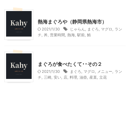
静岡グルメ
熱海まぐろや（静岡県熱海市）
2021/1/30
じゃらん
,
まぐろ
,
マグロ
,
ラン
チ
,
丼
,
営業時間
,
熱海
,
駅前
,
鮪
神奈川グルメ
神奈川レジャー、観光
まぐろが食べたくて･･その２
2021/1/30
まぐろ
,
マグロ
,
メニュー
,
ラン
チ
,
三崎
,
安い
,
店
,
料理
,
油壺
,
産直
,
立花