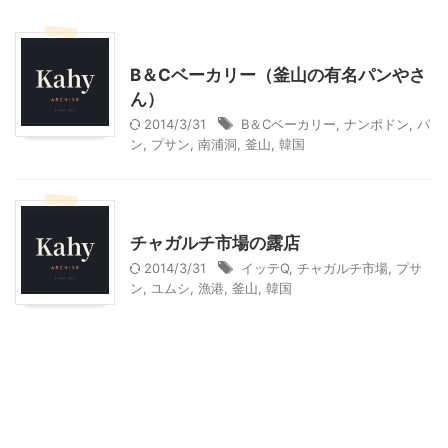
韓国旅行
B＆Cベーカリー（釜山の有名パンやさ
ん）
2014/3/31
B＆Cベーカリー
,
ナンポドン
,
パ
ン
,
プサン
,
南浦洞
,
釜山
,
韓国
韓国旅行
チャガルチ市場の露店
2014/3/31
イッテQ
,
チャガルチ市場
,
プサ
ン
,
ユムシ
,
漁港
,
釜山
,
韓国