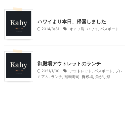
ハワイ旅行
ハワイより本日、帰国しました
2014/3/31
オアフ島
,
ハワイ
,
パスポート
アウトレット
静岡グルメ
御殿場アウトレットのランチ
2021/1/30
アウトレット
,
パスポート
,
プレ
ミアム
,
ランチ
,
廻転寿司
,
御殿場
,
魚がし鮨