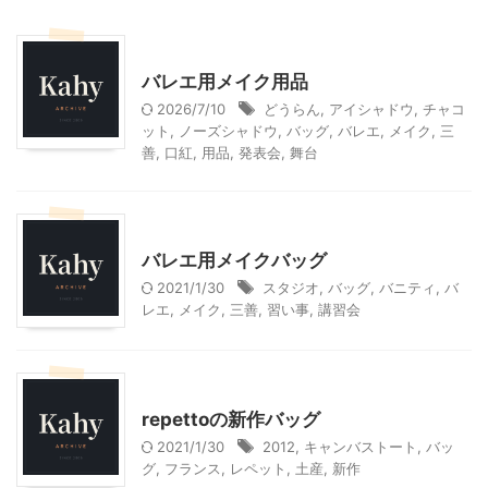
子どものバレエ
バレエ用メイク用品
2026/7/10
どうらん
,
アイシャドウ
,
チャコ
ット
,
ノーズシャドウ
,
バッグ
,
バレエ
,
メイク
,
三
善
,
口紅
,
用品
,
発表会
,
舞台
子どものバレエ
バレエ用メイクバッグ
2021/1/30
スタジオ
,
バッグ
,
バニティ
,
バ
レエ
,
メイク
,
三善
,
習い事
,
講習会
子どものバレエ
repettoの新作バッグ
2021/1/30
2012
,
キャンバストート
,
バッ
グ
,
フランス
,
レペット
,
土産
,
新作