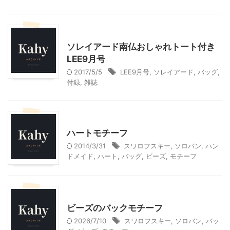
ファッション
ソレイアード南仏おしゃれトート付き
LEE9月号
2017/5/5
LEE9月号
,
ソレイアード
,
バッグ
,
付録
,
雑誌
ハンドメイド
ハートモチーフ
2014/3/31
スワロフスキー
,
ソロバン
,
ハン
ドメイド
,
ハート
,
バッグ
,
ビーズ
,
モチーフ
ハンドメイド
ビーズのバックモチーフ
2026/7/10
スワロフスキー
,
ソロバン
,
バッ