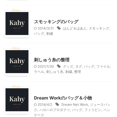
ハンドメイド
スモッキングのバッグ
2014/3/31
はんど＆はあと
,
スモッキング
,
バッグ
,
刺繍
ハンドメイド
刺しゅう糸の整理
2021/1/30
グッズ
,
タグ
,
バッグ
,
ファイル
,
ラベル
,
刺しゅう糸
,
刺繍
,
整理
ファッション
Dream Workのバッグ＆小物
2014/4/2
Dream Net Work
,
ジュースパッ
ク
,
ハロハロプロダクツ
,
バッグ
,
フィリピン
,
ペン
ケース