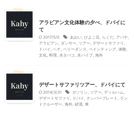
ドバイ旅行
アラビアン文化体験の夕べ、ドバイに
て
2017/5/5
あおい
,
ひよこ豆
,
らくだ
,
アバヤ
,
アラビアン
,
ダンサー
,
ツアー
,
デザートサファリ
,
ドバイ
,
ヘナ
,
ベリーダンス
,
ペインティング
,
体験
,
文化
,
料理
,
水タバコ
,
水パイプ
,
海外
ドバイ旅行
乗り物
デザートサファリツアー、ドバイにて
2014/3/31
ガソリン
,
ツアー
,
ディルハム
,
デザートサファリ
,
ドバイ
,
ナンバープレート
,
ラン
ドクルーザー
,
海外
,
砂漠
,
車