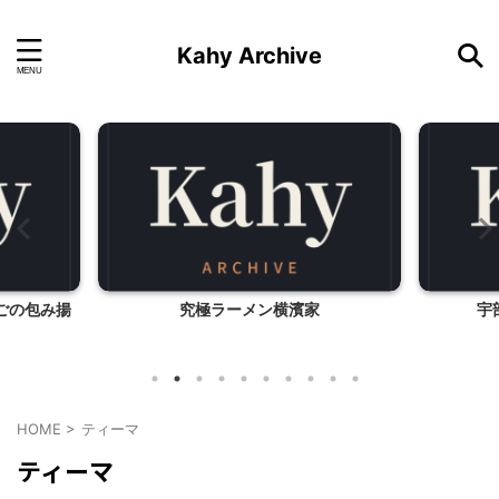
Kahy Archive
ごの包み揚
究極ラーメン横濱家
宇
HOME
>
ティーマ
ティーマ