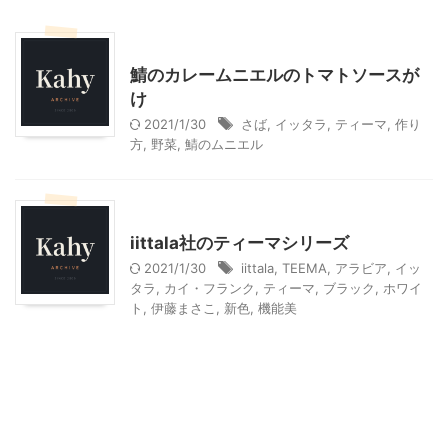
料理・お菓子
鯖のカレームニエルのトマトソースが
け
2021/1/30
さば
,
イッタラ
,
ティーマ
,
作り
方
,
野菜
,
鯖のムニエル
こだわりの品
インテリア・雑貨
iittala社のティーマシリーズ
2021/1/30
iittala
,
TEEMA
,
アラビア
,
イッ
タラ
,
カイ・フランク
,
ティーマ
,
ブラック
,
ホワイ
ト
,
伊藤まさこ
,
新色
,
機能美