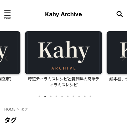
Kahy Archive
国立市）
時短ティラミスレシピと贅沢味の簡単テ
絵本棚。
ィラミスレシピ
HOME
>
タグ
タグ