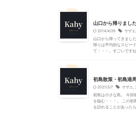
その他
山口から帰りまし
2014/4/26
サザエ
山口から帰ってきました
帰りは平均的なスピード
て・・・。すごいですね。
静岡レジャー、観光
初島散策・初島港
2021/3/7
サザエ
,
初島は小さな島。 今回
を臨む・・・。 この初
を訪れることがあったら、