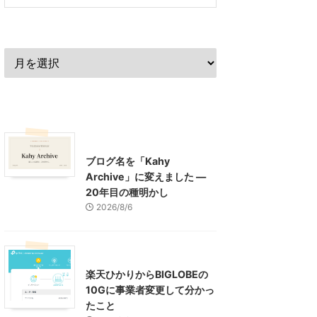
過去の記事
最近の記事
What's New
お知らせ
ブログ名を「Kahy
Archive」に変えました ―
20年目の種明かし
2026/8/6
インターネット
楽天ひかりからBIGLOBEの
10Gに事業者変更して分かっ
たこと