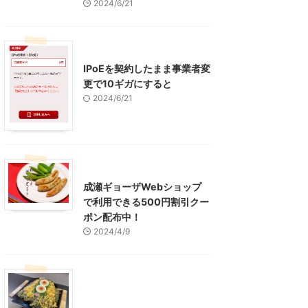
2024/6/21
インターネット
IPoEを契約したまま事業者変
更で10ギガにすると
2024/6/21
東京グルメ
町田周辺
成瀬ギョーザWebショップ
で利用できる500円割引クー
ポン配布中！
2024/4/9
グルメ
レジャー、お出かけ、観光