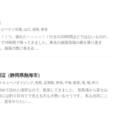
た
,
ピーナツ豆腐
,
山口
,
崩落
,
東名
！！つ、疲れた～～～～！！行きの20時間ほどではないものの、
で14時間で帰ってきました。東名の崩落現場の横を通り過ぎ
崩落の際に巻き込 ...
周辺（静岡県熱海市）
スキューバダイビング
,
初島
,
定期船
,
密漁
,
干物
,
散策
,
港
,
猫
,
釣り
初めて訪れた場所なので、散策してきました。 初島港から富士山
島には釣り目当てで見える方も大勢いるそうです。 私も次回ここ
是非やりたい ...