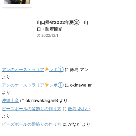
山口グルメ
山口レジャー、観光
山口帰省2022年夏② 山
口・防府観光
2022/12/1
最近のコメント
アンのオーストラリア
レポ①
に
飯島 アン
より
アンのオーストラリア
レポ①
に
okinawa ar
より
沖縄土産
に
okinawakaiganB
より
ビーズボールの髪飾りの作り方
に
飯島 あおい
より
ビーズボールの髪飾りの作り方
に
かなた
より