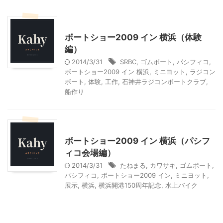
乗り物
神奈川レジャー、観光
ボートショー2009 イン 横浜（体験
編）
2014/3/31
SRBC
,
ゴムボート
,
パシフィコ
,
ボートショー2009 イン 横浜
,
ミニヨット
,
ラジコン
ボート
,
体験
,
工作
,
石神井ラジコンボートクラブ
,
船作り
神奈川レジャー、観光
ボートショー2009 イン 横浜（パシフ
ィコ会場編）
2014/3/31
たねまる
,
カワサキ
,
ゴムボート
,
パシフィコ
,
ボートショー2009 イン
,
ミニヨット
,
展示
,
横浜
,
横浜開港150周年記念
,
水上バイク