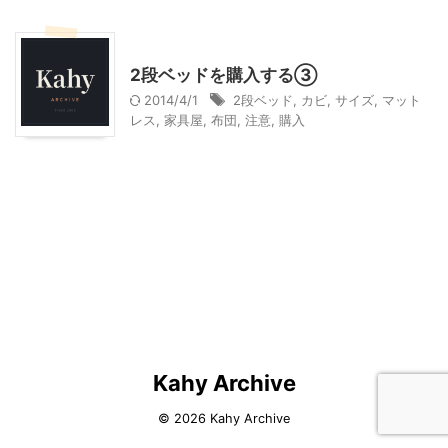
インテリア・雑貨
子育て
2段ベッドを購入する③
2014/4/1
2段ベッド
,
カビ
,
サイズ
,
マット
レス
,
家具屋
,
布団
,
注意
,
購入
Kahy Archive
© 2026 Kahy Archive