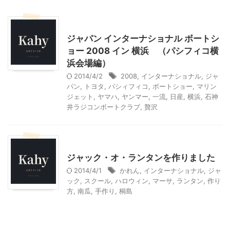
乗り物
神奈川レジャー、観光
ジャパン インターナショナル ボートシ
ョー 2008 イン 横浜 （パシフィコ横
浜会場編）
2014/4/2
2008
,
インターナショナル
,
ジャ
パン
,
トヨタ
,
パシィフィコ
,
ボートショー
,
マリン
ジェット
,
ヤマハ
,
ヤンマー
,
一流
,
日産
,
横浜
,
石神
井ラジコンボートクラブ
,
贅沢
ハロウィン
季節行事・イベント
ジャック・オ・ランタンを作りました
2014/4/1
かれん
,
インターナショナル
,
ジャ
ック
,
スクール
,
ハロウィン
,
マーサ
,
ランタン
,
作り
方
,
南瓜
,
手作り
,
桐島