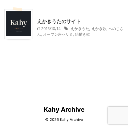
お薦めサイト
幼児向け製作・親子で製作
えかきうたのサイト
2013/10/14
えかきうた
,
えかき歌
,
へのじさ
ん
,
オープン座セサミ
,
絵描き歌
Kahy Archive
© 2026 Kahy Archive