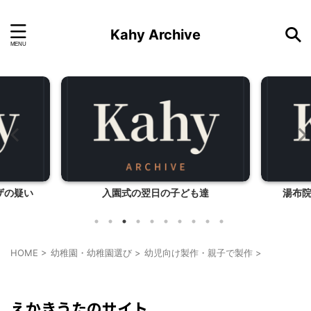
Kahy Archive
ザの疑い
入園式の翌日の子ども達
湯布
HOME
>
幼稚園・幼稚園選び
>
幼児向け製作・親子で製作
>
お薦めサイト
幼児向け製作・親子で製作
えかきうたのサイト