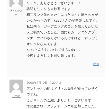
リンク、ありがとうございます！！
訪問もリンクも大歓迎ですよ～。
★kazuさ
ん
相互リンク先の方たちは（たぶん）埼玉の方が
いなかったので、kazuさんの記事楽しみです。
私は内心、ガーデニングのことを教わりたいな
ぁと眺めていました。園にもガーデニングプラ
ンナーのパパさんがいるんですけど、すっごく
オシャレなんですよ。
kazuさんもおしゃれですものね～。
今後もよろしくお願い致します。
返信
2008年7月10日 11:20 AM
アンちゃんの船はドリトル先生が乗っていそう
ですね。
へのじ
えかきうたのご紹介ありがとうございます！
海の生き物：タツノオトシゴを追加しました。