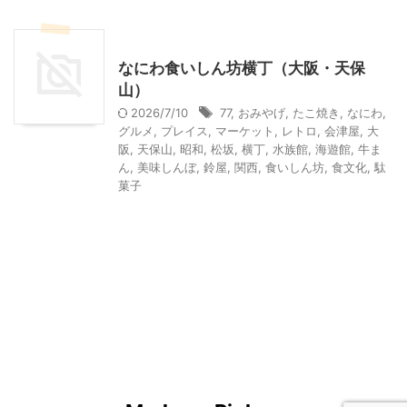
その他の地域のグルメ
その他レジャー
なにわ食いしん坊横丁（大阪・天保
山）
2026/7/10
77
,
おみやげ
,
たこ焼き
,
なにわ
,
グルメ
,
プレイス
,
マーケット
,
レトロ
,
会津屋
,
大
阪
,
天保山
,
昭和
,
松坂
,
横丁
,
水族館
,
海遊館
,
牛ま
ん
,
美味しんぼ
,
鈴屋
,
関西
,
食いしん坊
,
食文化
,
駄
菓子