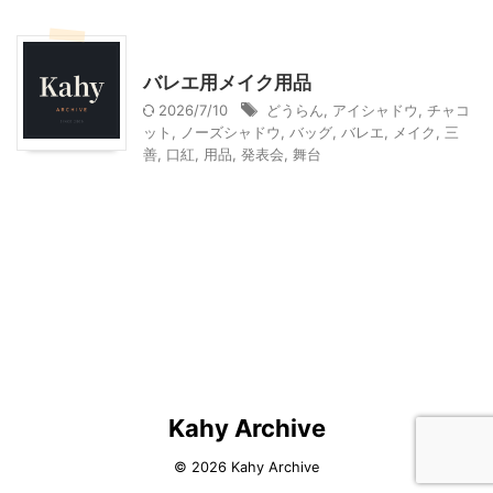
子どものバレエ
バレエ用メイク用品
2026/7/10
どうらん
,
アイシャドウ
,
チャコ
ット
,
ノーズシャドウ
,
バッグ
,
バレエ
,
メイク
,
三
善
,
口紅
,
用品
,
発表会
,
舞台
Kahy Archive
© 2026 Kahy Archive