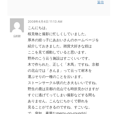
返信
2008年4月4日 11:13 AM
こんにちは。
桜見物と撮影に忙しくしていました。
cage
厚木の姪っ子にあおいさんのホームページを
紹介しておきました。雑貨大好きな姪は
ここを見て感動していると思います。
野外のこう云う施設はすごくいいです。
木で作られた、正しく「木馬」ですね。京都
の北山では「きんま」って云って材木を
運ぶそりの一種のことを云います。
ストーンサークル状のたき火もいいですね。
野生の鹿は京都の北山でも時折見かけますが
すぐに逃げてってしまい撮影などする間も
ありません。こんなにちかくで群れを
見ることができるのですね、すごいな。
で、突如、豪華なmerry-go-roundが