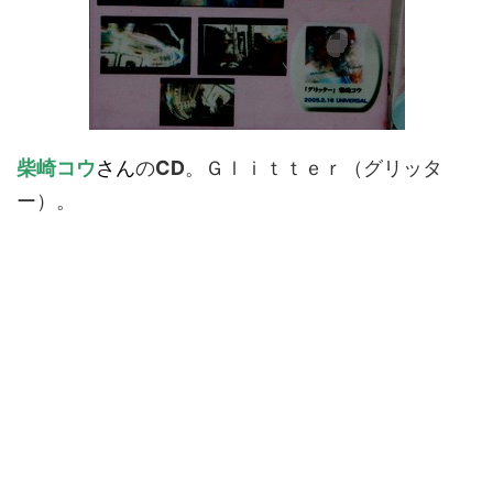
柴崎コウ
さん
の
CD
。Ｇｌｉｔｔｅｒ（グリッタ
ー）。