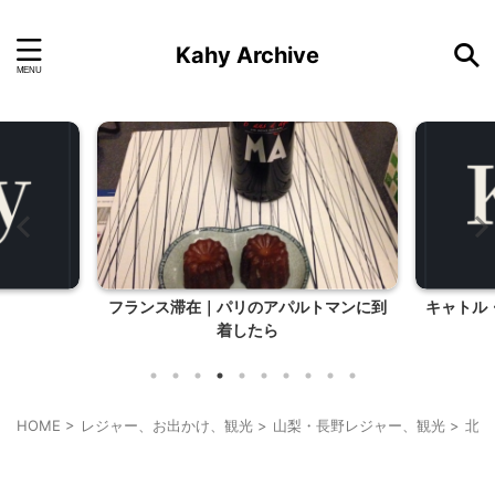
Kahy Archive
フランス滞在｜パリのアパルトマンに到
キャトル
着したら
HOME
>
レジャー、お出かけ、観光
>
山梨・長野レジャー、観光
>
北杜
北杜市周辺（清里、小淵沢他）レジャー、観光