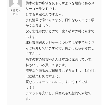
萌木の村の広場を見下ろすような場所にあるメ
リーゴーランドです。
★みるく
さん
とても素敵なんですよ～。
まだ清里は寒いんですが、日中ならそこそこ暖
かくなりました。
父が北杜市にいるので、度々萌木の村にも来て
います。
北杜市周辺のレジャーについては記事でたくさ
んご紹介していますので、良かったら参考にし
て下さい。
萌木の村の雑貨やさんは本当に充実していて、
私もいろいろ買ってきます。
清里なら頑張れば日帰りもできますし、1泊すれ
ば結構楽しめますよね。
夏ならフィールドバレエ、すごくイイです
よ！！
チケットも安いし、雰囲気も幻想的で素敵で
す。