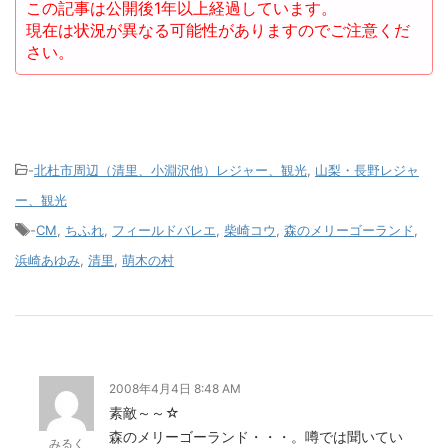
この記事は公開後1年以上経過しています。
現在は状況が異なる可能性がありますのでご注意くだ
さい。
-
北杜市周辺（清里、小淵沢他）レジャー、観光
,
山梨・長野レジャ
ー、観光
-
CM
,
ちふれ
,
フィールドバレエ
,
柴崎コウ
,
森のメリーゴーランド
,
浜崎あゆみ
,
清里
,
萌木の村
2008年4月4日 8:48 AM
素敵～～☆
森のメリーゴーランド・・・。噂では聞いてい
みるく