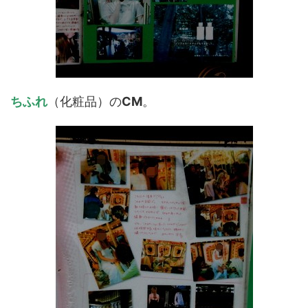
ちふれ
（化粧品）の
CM
。