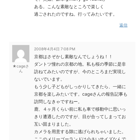
ある。こんな素敵なところで楽しく
過ごされたのですね。行ってみたいです。
返信
2008年4月4日 7:08 PM
京都はさぞかし素敵なんでしょうね！！
ダントツ憧れの京都の地。私も桜の季節に是非
★cageさ
ん
訪ねてみたいのですが、今のところまだ実現し
ないでいます。
もう少し子どもがしっかりしてきたら、一緒に
京都を楽しみたいです。cageさんの報告記事も
訪問しなきゃですねー。
鹿、４ヶ月くらい前に私も車で移動中に思いっ
きり遭遇したのですが、目が合ってしまってお
互い固まりました。
カメラを用意する隙に逃げられちゃいました。
ここのメリーゴーランドは小さいサイズなんで