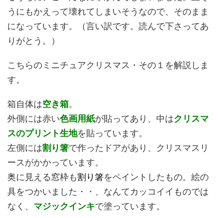
うにもかえって壊れてしまいそうなので、そのまま
になっています。（言い訳です。読んで下さってあ
りがとう。）
こちらのミニチュアクリスマス・その１を解説しま
す。
箱自体は
空き箱
。
外側には赤い
色画用紙
が貼ってあり、中は
クリスマ
スのプリント生地
を貼っています。
左側には
割り箸
で作ったドアがあり、クリスマスリ
ースがかかっています。
奥に見える窓枠も
割り箸
をペイントしたもの。絵の
具をつかいました・・、なんてカッコイイものでは
なく、
マジックインキ
で塗っています。