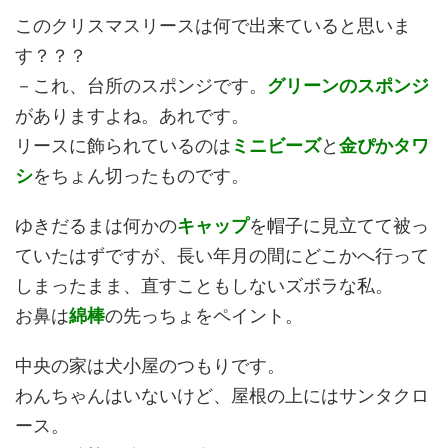
このクリスマスリースは何で出来ていると思いま
す？？？
－これ、台所のスポンジです。
グリーンのスポンジ
がありますよね。あれです。
リースに飾られているのは
ミニビーズ
と
金ぴかタワ
シ
をちょん切ったものです。
ゆきだるまは何かの
キャップ
を帽子に見立てて被っ
ていたはずですが、長い年月の間にどこかへ行って
しまったまま、直すこともしないズボラな私。
お鼻は
綿棒
の先っちょをペイント。
中央の家は犬小屋のつもりです。
わんちゃんはいないけど、屋根の上にはサンタクロ
ース。