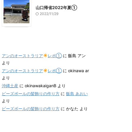
山口帰省2022年夏①
2022/11/29
最近のコメント
アンのオーストラリア
レポ①
に
飯島 アン
より
アンのオーストラリア
レポ①
に
okinawa ar
より
沖縄土産
に
okinawakaiganB
より
ビーズボールの髪飾りの作り方
に
飯島 あおい
より
ビーズボールの髪飾りの作り方
に
かなた
より