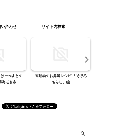
問い合わせ
サイト内検索
 はーべすとの
運動会のお弁当レシピ 「そぼろ
かぶとむしが成虫にな
海老名市...
ちらし」編
ブログ内検索