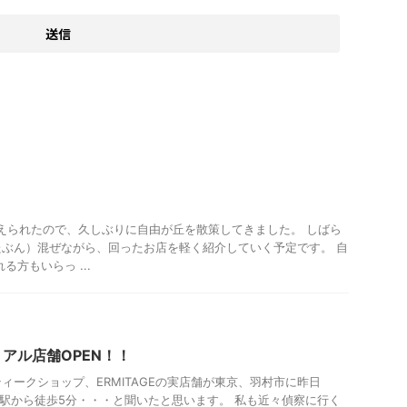
貨屋＆アンティークショップ
えられたので、久しぶりに自由が丘を散策してきました。 しばら
ぶん）混ぜながら、回ったお店を軽く紹介していく予定です。 自
る方もいらっ ...
ップ
アル店舗OPEN！！
ィークショップ、ERMITAGEの実店舗が東京、羽村市に昨日
村駅から徒歩5分・・・と聞いたと思います。 私も近々偵察に行く