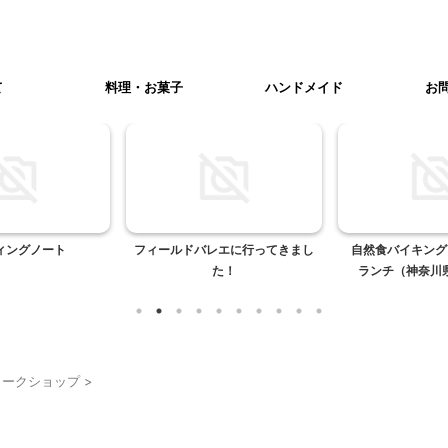
て
料理・お菓子
ハンドメイド
お
ィングノート
フィールドバレエに行ってきまし
自然食バイキング
た！
ランチ（神奈川県
ィークショップ
>