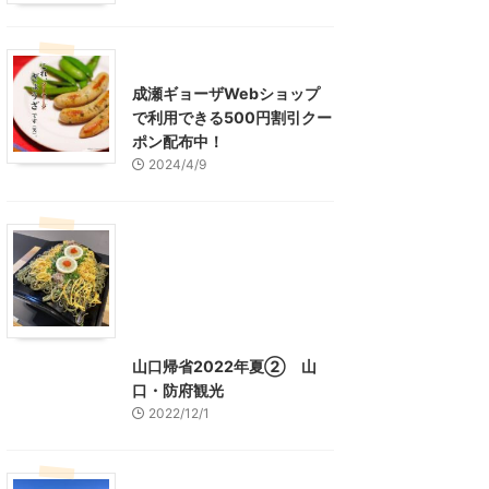
東京グルメ
町田周辺
成瀬ギョーザWebショップ
で利用できる500円割引クー
ポン配布中！
2024/4/9
グルメ
レジャー、お出かけ、観光
山口グルメ
山口レジャー、観光
山口帰省2022年夏② 山
口・防府観光
2022/12/1
山口レジャー、観光