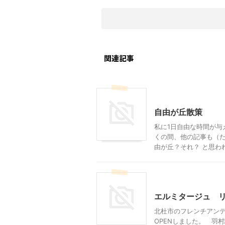
関連記事
東京レジャー、観光
雑
自由が丘散策
私に1日自由な時間が与
くの間、他の記事も（た
由が丘？それ？ と思われ
雑貨屋＆アンティークショ
エルミタージュ リ
北杜市のフレンチアンテ
OPENしました。 羽