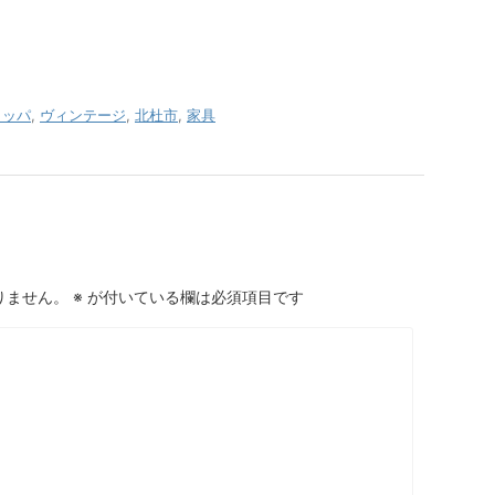
ロッパ
,
ヴィンテージ
,
北杜市
,
家具
りません。
※
が付いている欄は必須項目です