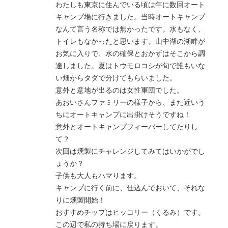
わたしも東京に住んでいる頃は年に数回オート
キャンプ場に行きました。当時オートキャンプ
なんて言う名称では無かったです。水もなく、
トイレもなかったと思います。山中湖の湖畔が
お気に入りで、水の確保とおかずはそこから調
達しました。夏はトウモロコシが旬で誰もいな
い畑からタダで分けてもらいました。
意外と意地が出るのは女性軍団でした。
あおいさんファミリーの様子から、また近いう
ちにオートキャンプに出掛けそうですね！
意外とオートキャンプフィーバーしてたりし
て？
次回は燻製にチャレンジしてみてはいかがでし
ょうか？
子供も大人もハマります。
キャンプに行く前に、仕込んでおいて、それな
りに燻製開始！
おすすめチップはヒッコリー（くるみ）です。
この辺で私の持ち場に戻ります。