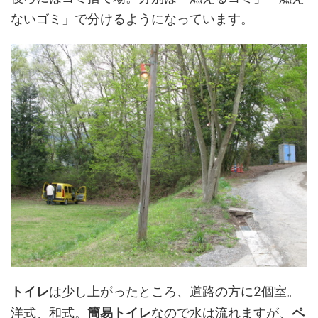
ないゴミ」で分けるようになっています。
トイレ
は少し上がったところ、道路の方に2個室。
洋式、和式。
簡易トイレ
なので水は流れますが、
ペ