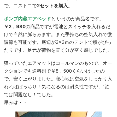
で、コストコで
2セットを購入
。
ポンプ内蔵エアベッド
と いうのが商品名です。
￥2，980
の商品ですが電池とスイッチを入れるだ
けで自然に膨らみます。また手持ちの空気入れで微
調節も可能です。底辺が3×3ｍのテントで横がぴっ
たりです。足元が荷物を置く分が空く感じでした。
狙っていたエアマットはコールマンのもので、オー
クションでも送料別で￥8，500くらいはしたの
で、安く上がりました。寝心地は空気をしっかり入
れればばっちり！気になるのは耐久性ですが、1泊
では問題なし！でした。
厚みは・・