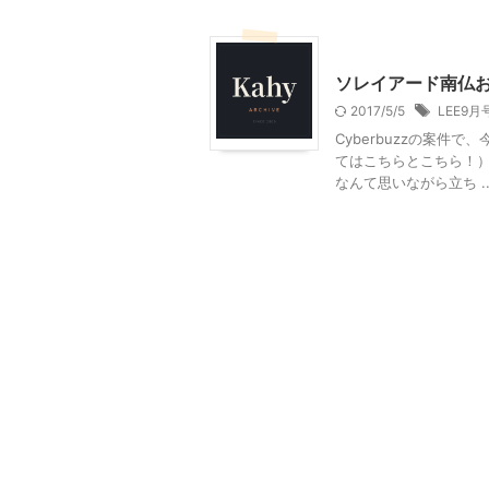
ファッション
ソレイアード南仏お
2017/5/5
LEE9月
Cyberbuzzの案件
てはこちらとこちら！）
なんて思いながら立ち ..