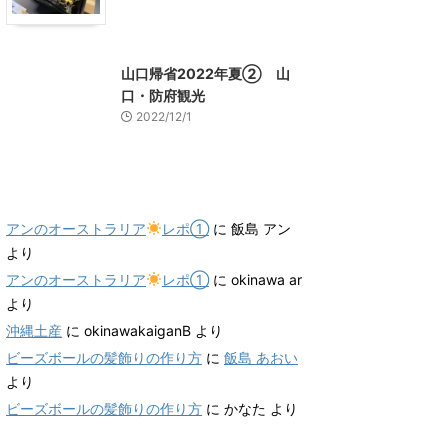
山口グルメ
山口レジャー、観光
山口帰省2022年夏② 山
口・防府観光
2022/12/1
最近のコメント
アンのオーストラリア
レポ①
に
飯島 アン
より
アンのオーストラリア
レポ①
に
okinawa ar
より
沖縄土産
に
okinawakaiganB
より
ビーズボールの髪飾りの作り方
に
飯島 あおい
より
ビーズボールの髪飾りの作り方
に
かなた
より