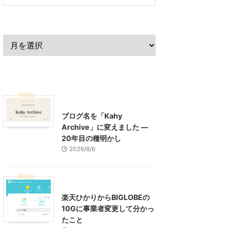
過去の記事
最近の記事
What's New
お知らせ
ブログ名を「Kahy
Archive」に変えました ―
20年目の種明かし
2026/8/6
インターネット
楽天ひかりからBIGLOBEの
10Gに事業者変更して分かっ
たこと