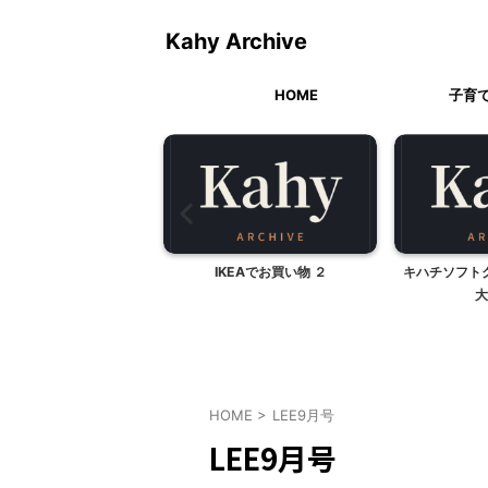
Kahy Archive
HOME
子育
ースデーパーティ 料理
IKEAでお買い物 ２
キハチソフト
編
大
HOME
>
LEE9月号
LEE9月号