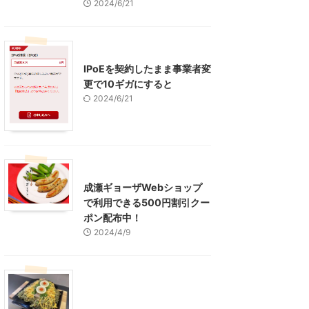
2024/6/21
インターネット
IPoEを契約したまま事業者変
更で10ギガにすると
2024/6/21
東京グルメ
町田周辺
成瀬ギョーザWebショップ
で利用できる500円割引クー
ポン配布中！
2024/4/9
グルメ
レジャー、お出かけ、観光