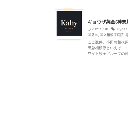
小田急相模原周辺
神奈
ギョウザ萬金(神奈
2021/1/30
Gyoz
国発送
,
国立相模原病院
,
ここ数件、小田急相模原
田急相模原といえば・・
ワイト餃子グループの神奈