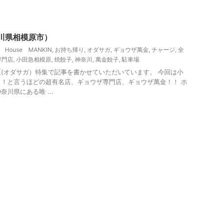
川グルメ
川県相模原市）
a House MANKIN
,
お持ち帰り
,
オダサガ
,
ギョウザ萬金
,
チャージ
,
全
専門店
,
小田急相模原
,
焼餃子
,
神奈川
,
萬金餃子
,
駐車場
(オダサガ）特集で記事を書かせていただいています。 今回は小
！と言うほどの超有名店、ギョウザ専門店、ギョウザ萬金！！ ホ
川県にある唯 ...