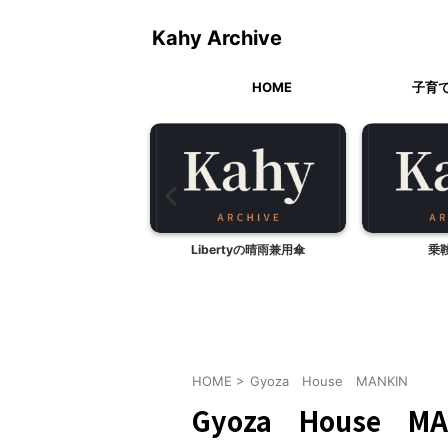
Kahy Archive
HOME
子育
ッケージの中身
Libertyの晴雨兼用傘
乗
HOME
>
Gyoza House MANKIN
Gyoza House MA