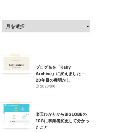
過去の記事
最近の記事
What's New
お知らせ
ブログ名を「Kahy
Archive」に変えました ―
20年目の種明かし
2026/8/6
インターネット
楽天ひかりからBIGLOBEの
10Gに事業者変更して分かっ
たこと