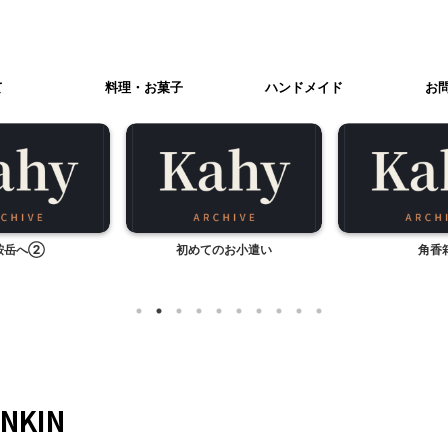
て
料理・お菓子
ハンドメイド
お
鞍岳へ②
初めてのお小遣い
角香
NKIN