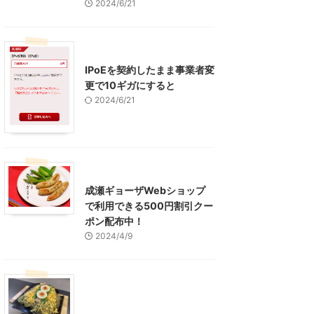
2024/6/21
インターネット
IPoEを契約したまま事業者変
更で10ギガにすると
2024/6/21
東京グルメ
町田周辺
成瀬ギョーザWebショップ
で利用できる500円割引クー
ポン配布中！
2024/4/9
グルメ
レジャー、お出かけ、観光