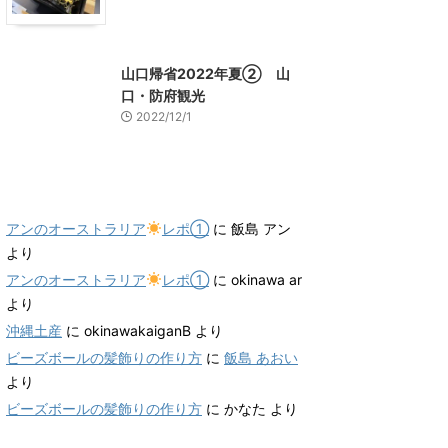
山口グルメ
山口レジャー、観光
山口帰省2022年夏② 山
口・防府観光
2022/12/1
最近のコメント
アンのオーストラリア
レポ①
に
飯島 アン
より
アンのオーストラリア
レポ①
に
okinawa ar
より
沖縄土産
に
okinawakaiganB
より
ビーズボールの髪飾りの作り方
に
飯島 あおい
より
ビーズボールの髪飾りの作り方
に
かなた
より