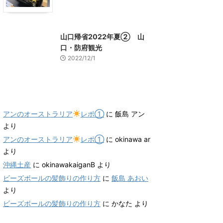
山口グルメ
山口レジャー、観光
山口帰省2022年夏② 山
口・防府観光
2022/12/1
最近のコメント
アンのオーストラリア
レポ①
に
飯島 アン
より
アンのオーストラリア
レポ①
に
okinawa ar
より
沖縄土産
に
okinawakaiganB
より
ビーズボールの髪飾りの作り方
に
飯島 あおい
より
ビーズボールの髪飾りの作り方
に
かなた
より