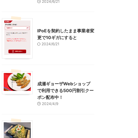
2024/6/21
インターネット
IPoEを契約したまま事業者変
更で10ギガにすると
2024/6/21
東京グルメ
町田周辺
成瀬ギョーザWebショップ
で利用できる500円割引クー
ポン配布中！
2024/4/9
グルメ
レジャー、お出かけ、観光