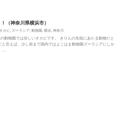
う！（神奈川県横浜市）
オカピ
,
ズーラシア
,
動物園
,
横浜
,
神奈川
の動物園では珍しいオカピです。 きりんの先祖にあたる動物だと
ピと言えば、少し前まで国内ではよこはま動物園ズーラシアにしか
..