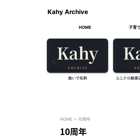
Kahy Archive
HOME
子育
ワン ソロ Cashew
急いで名刺
ユニクロ銀座
ugee Cooki...
HOME
>
10周年
10周年