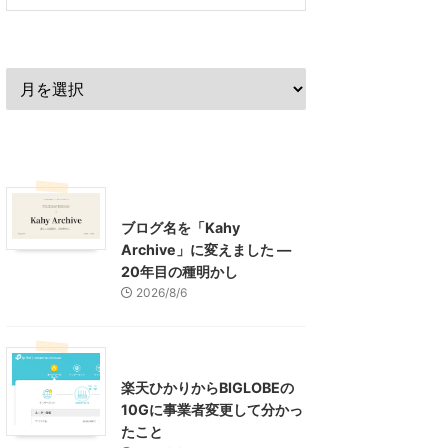
過去の記事
最近の記事
What's New
お知らせ
ブログ名を「Kahy
Archive」に変えました ―
20年目の種明かし
2026/8/6
インターネット
楽天ひかりからBIGLOBEの
10Gに事業者変更して分かっ
たこと