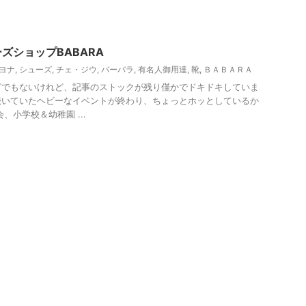
ズショップBABARA
ヨナ
,
シューズ
,
チェ・ジウ
,
バーバラ
,
有名人御用達
,
靴
,
ＢＡＢＡＲＡ
どでもないけれど、記事のストックが残り僅かでドキドキしていま
続いていたヘビーなイベントが終わり、ちょっとホッとしているか
、小学校＆幼稚園 ...