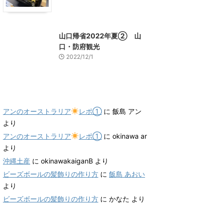
山口グルメ
山口レジャー、観光
山口帰省2022年夏② 山
口・防府観光
2022/12/1
最近のコメント
アンのオーストラリア
レポ①
に
飯島 アン
より
アンのオーストラリア
レポ①
に
okinawa ar
より
沖縄土産
に
okinawakaiganB
より
ビーズボールの髪飾りの作り方
に
飯島 あおい
より
ビーズボールの髪飾りの作り方
に
かなた
より