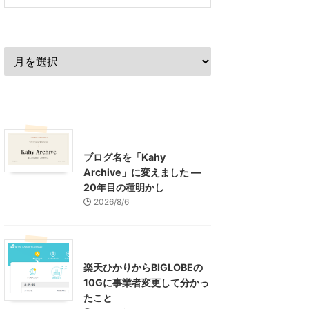
過去の記事
最近の記事
What's New
お知らせ
ブログ名を「Kahy
Archive」に変えました ―
20年目の種明かし
2026/8/6
インターネット
楽天ひかりからBIGLOBEの
10Gに事業者変更して分かっ
たこと