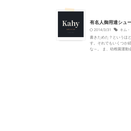
韓国旅行
有名人御用達シュー
2014/3/31
キム・
書きためた？というほ
す。それでもいくつか
な～。 ま、幼稚園運動会