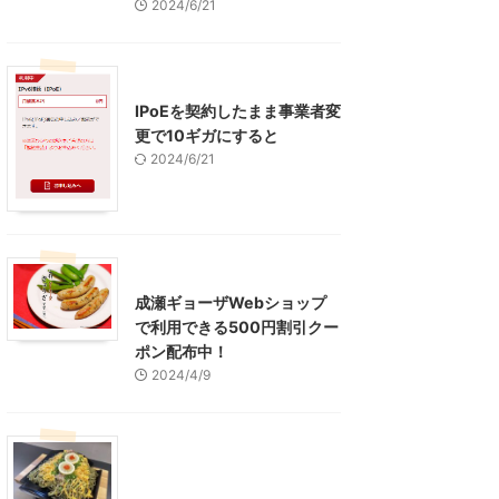
2024/6/21
インターネット
IPoEを契約したまま事業者変
更で10ギガにすると
2024/6/21
東京グルメ
町田周辺
成瀬ギョーザWebショップ
で利用できる500円割引クー
ポン配布中！
2024/4/9
グルメ
レジャー、お出かけ、観光