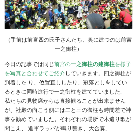
（手前は前宮四の氏子さんたち、奥に建つのは前宮
一之御柱）
今日の記事では同じ
前宮の
一之御柱の建御柱
を様子
を写真と合わせてご紹介
していきます。四之御柱が
到着した り、位置直ししたり、冠落としをしてい
るときに同時進行で一之御柱を建てていました。
私たちの見物席からは直接観ることが出来ません
が、社殿の向こう側には二と三の御柱も時間差で神
事を勧めていました。それぞれの場所で木遣り歌が
聞こえ、 進軍ラッパが鳴り響き、大合奏。