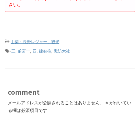
さい。
-
山梨・長野レジャー、観光
-
三
,
前宮一
,
四
,
建御柱
,
諏訪大社
comment
メールアドレスが公開されることはありません。
※
が付いてい
る欄は必須項目です