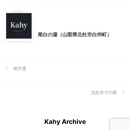
北杜市周辺（清里、小淵沢他）レジャー、観光
山梨・長野レジャー、観光
尾白の湯（山梨県北杜市白州町）
地方便
北杜市での夜
Kahy Archive