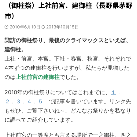
（御柱祭）上社前宮、建御柱（長野県茅野
市）
2010年6月10日
2013年10月15日
諏訪の御柱祭り、最後のクライマックスといえば、
建御柱。
上社・前宮、本宮。下社・春宮、秋宮。それぞれで
4本ずつの建御柱を行いますが、私たちが見物した
のは
上社前宮の建御柱
でした。
2010年の御柱祭りについてはこれまでに、
１
，
２
，
３
，
４
，
５
で記事を書いています。リンク先
もぜひ、ご覧下さいね～。どんなお祭りかを私なり
に調べてご紹介しています。
上社前宮の一等席とも言える場所で一之御柱、四之