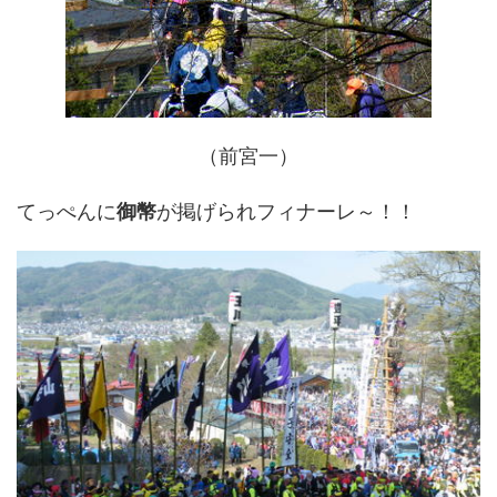
（前宮一）
てっぺんに
御幣
が掲げられフィナーレ～！！