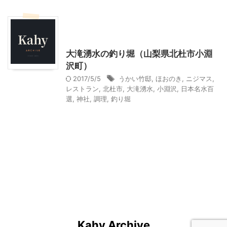
北杜市周辺（清里、小淵沢他）レジャー、観光
山梨・長野レジャー、観光
大滝湧水の釣り堀（山梨県北杜市小淵
沢町）
2017/5/5
うかい竹邸
,
ほおのき
,
ニジマス
,
レストラン
,
北杜市
,
大滝湧水
,
小淵沢
,
日本名水百
選
,
神社
,
調理
,
釣り堀
Kahy Archive