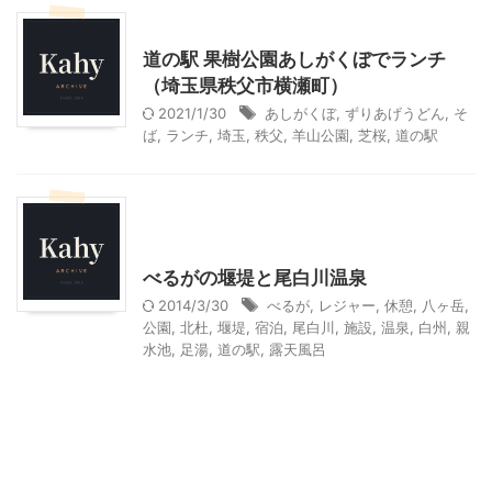
その他の地域のグルメ
埼玉レジャー、観光
道の駅 果樹公園あしがくぼでランチ
（埼玉県秩父市横瀬町）
2021/1/30
あしがくぼ
,
ずりあげうどん
,
そ
ば
,
ランチ
,
埼玉
,
秩父
,
羊山公園
,
芝桜
,
道の駅
北杜市周辺（清里、小淵沢他）レジャー、観光
山梨・長野レジャー、観光
べるがの堰堤と尾白川温泉
2014/3/30
べるが
,
レジャー
,
休憩
,
八ヶ岳
,
公園
,
北杜
,
堰堤
,
宿泊
,
尾白川
,
施設
,
温泉
,
白州
,
親
水池
,
足湯
,
道の駅
,
露天風呂