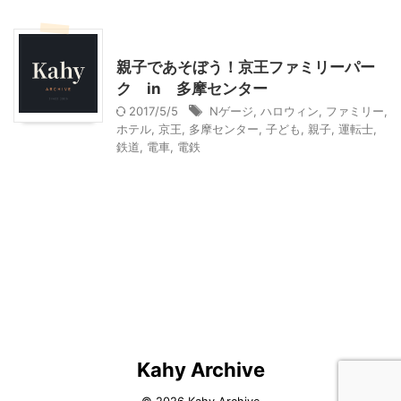
乗り物
東京レジャー、観光
親子であそぼう！京王ファミリーパー
ク in 多摩センター
2017/5/5
Nゲージ
,
ハロウィン
,
ファミリー
,
ホテル
,
京王
,
多摩センター
,
子ども
,
親子
,
運転士
,
鉄道
,
電車
,
電鉄
Kahy Archive