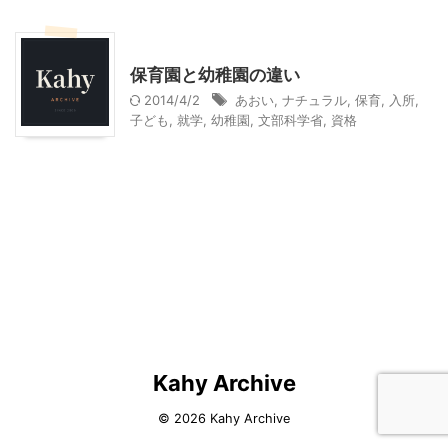
幼稚園選び
保育園と幼稚園の違い
2014/4/2
あおい
,
ナチュラル
,
保育
,
入所
,
子ども
,
就学
,
幼稚園
,
文部科学省
,
資格
Kahy Archive
© 2026 Kahy Archive