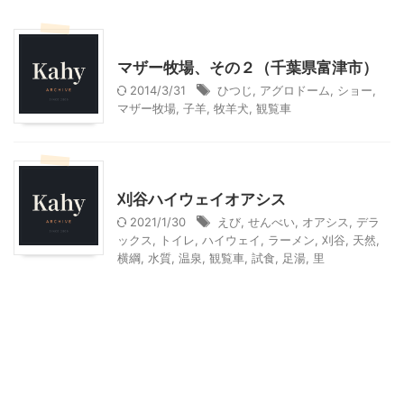
その他レジャー
マザー牧場、その２（千葉県富津市）
2014/3/31
ひつじ
,
アグロドーム
,
ショー
,
マザー牧場
,
子羊
,
牧羊犬
,
観覧車
その他レジャー
刈谷ハイウェイオアシス
2021/1/30
えび
,
せんべい
,
オアシス
,
デラ
ックス
,
トイレ
,
ハイウェイ
,
ラーメン
,
刈谷
,
天然
,
横綱
,
水質
,
温泉
,
観覧車
,
試食
,
足湯
,
里