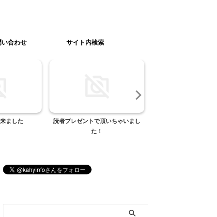
問い合わせ
サイト内検索
来ました
読者プレゼントで頂いちゃいまし
CyberBuzzの読者
た！
ご協力お願い致しま
ブログ内検索