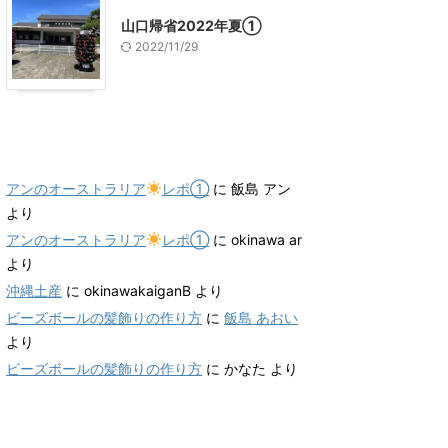
山口帰省2022年夏①
2022/11/29
最近のコメント
アンのオーストラリア
レポ①
に
飯島 アン
より
アンのオーストラリア
レポ①
に
okinawa ar
より
沖縄土産
に
okinawakaiganB
より
ビーズボールの髪飾りの作り方
に
飯島 あおい
より
ビーズボールの髪飾りの作り方
に
かなた
より