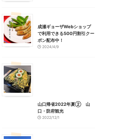
東京グルメ
町田周辺
成瀬ギョーザWebショップ
で利用できる500円割引クー
ポン配布中！
2024/4/9
グルメ
レジャー、お出かけ、観光
山口グルメ
山口レジャー、観光
山口帰省2022年夏② 山
口・防府観光
2022/12/1
山口レジャー、観光