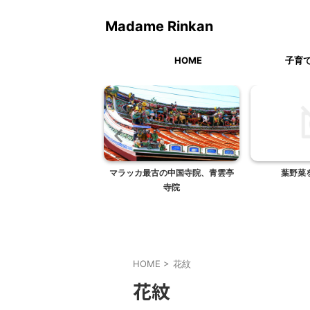
Madame Rinkan
HOME
子育
ールの髪飾りの作り方
マラッカ最古の中国寺院、青雲亭
葉野菜
寺院
HOME
>
花紋
花紋