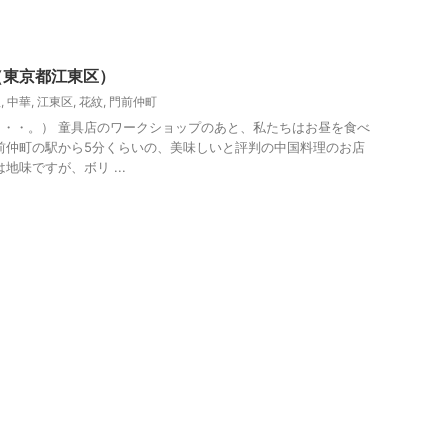
（東京都江東区）
理
,
中華
,
江東区
,
花紋
,
門前仲町
・・。） 童具店のワークショップのあと、私たちはお昼を食べ
前仲町の駅から5分くらいの、美味しいと評判の中国料理のお店
地味ですが、ボリ ...