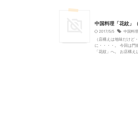
東京グルメ
中国料理「花紋」
2017/5/5
中国料
（店構えは地味だけど・
に・・・・。 今回は門
「花紋」へ。 お店構えは