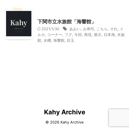
山口レジャー、観光
下関市立水族館「海響館」
2021/1/30
あおい
,
お寿司
,
こちら
,
それ
,
イ
ルカ
,
コーナー
,
フグ
,
今回
,
再現
,
展示
,
日本海
,
水族
館
,
水槽
,
海響館
,
目玉
Kahy Archive
© 2026 Kahy Archive