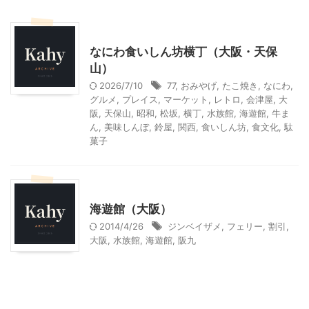
その他の地域のグルメ
その他レジャー
なにわ食いしん坊横丁（大阪・天保
山）
2026/7/10
77
,
おみやげ
,
たこ焼き
,
なにわ
,
グルメ
,
プレイス
,
マーケット
,
レトロ
,
会津屋
,
大
阪
,
天保山
,
昭和
,
松坂
,
横丁
,
水族館
,
海遊館
,
牛ま
ん
,
美味しんぼ
,
鈴屋
,
関西
,
食いしん坊
,
食文化
,
駄
菓子
その他レジャー
海遊館（大阪）
2014/4/26
ジンベイザメ
,
フェリー
,
割引
,
大阪
,
水族館
,
海遊館
,
阪九