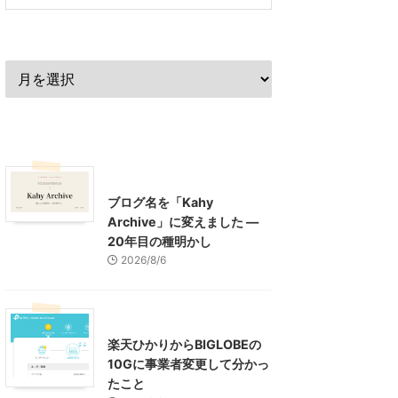
過去の記事
最近の記事
What's New
お知らせ
ブログ名を「Kahy
Archive」に変えました ―
20年目の種明かし
2026/8/6
インターネット
楽天ひかりからBIGLOBEの
10Gに事業者変更して分かっ
たこと