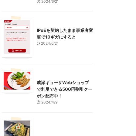
2024/6/21
インターネット
IPoEを契約したまま事業者変
更で10ギガにすると
2024/6/21
東京グルメ
町田周辺
成瀬ギョーザWebショップ
で利用できる500円割引クー
ポン配布中！
2024/4/9
グルメ
レジャー、お出かけ、観光