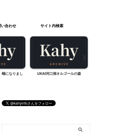
問い合わせ
サイト内検索
、蛹になりまし
UKAI河口湖オルゴールの森
運動会のお弁当レシピ
口焼きとカリフラワー
ブログ内検索