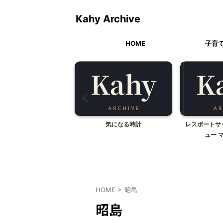
Kahy Archive
HOME
子育
小海線ハイブリッド車両
気になる時計
レスポートサッ
「こうみ」
ュー 
HOME
>
昭島
昭島