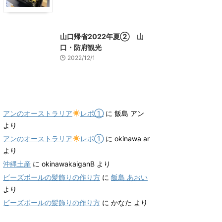
山口グルメ
山口レジャー、観光
山口帰省2022年夏② 山
口・防府観光
2022/12/1
最近のコメント
アンのオーストラリア
レポ①
に
飯島 アン
より
アンのオーストラリア
レポ①
に
okinawa ar
より
沖縄土産
に
okinawakaiganB
より
ビーズボールの髪飾りの作り方
に
飯島 あおい
より
ビーズボールの髪飾りの作り方
に
かなた
より