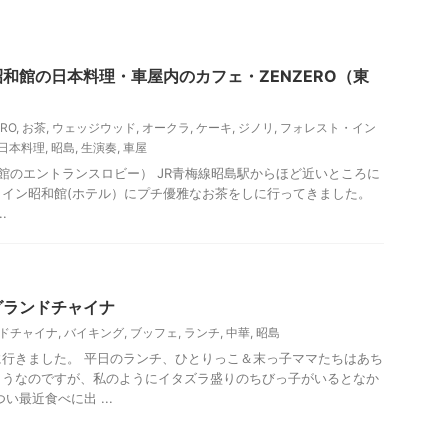
ー、観光
和館の日本料理・車屋内のカフェ・ZENZERO（東
ERO
,
お茶
,
ウェッジウッド
,
オークラ
,
ケーキ
,
ジノリ
,
フォレスト・イン
日本料理
,
昭島
,
生演奏
,
車屋
のエントランスロビー） JR青梅線昭島駅からほど近いところに
イン昭和館(ホテル）にプチ優雅なお茶をしに行ってきました。
.
グランドチャイナ
ドチャイナ
,
バイキング
,
ブッフェ
,
ランチ
,
中華
,
昭島
行きました。 平日のランチ、ひとりっこ＆末っ子ママたちはあち
ようなのですが、私のようにイタズラ盛りのちびっ子がいるとなか
い最近食べに出 ...