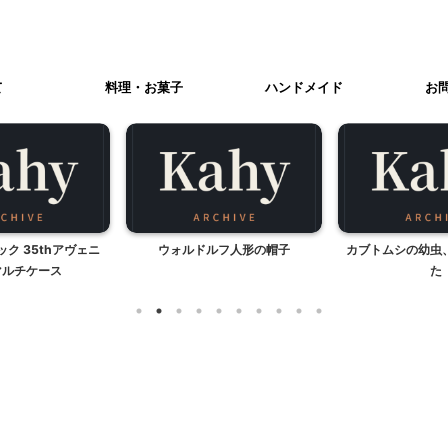
て
料理・お菓子
ハンドメイド
お
ク 35thアヴェニ
ウォルドルフ人形の帽子
カブトムシの幼虫
マルチケース
た