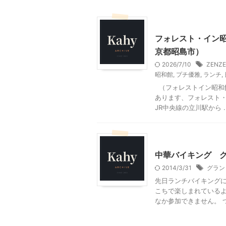
東京グルメ
東京レジャ
フォレスト・イン昭
京都昭島市）
2026/7/10
ZENZ
昭和館
,
プチ優雅
,
ランチ
,
（フォレストイン昭和館
あります、フォレスト・
JR中央線の立川駅から ..
東京グルメ
中華バイキング 
2014/3/31
グラン
先日ランチバイキングに
こちで楽しまれている
なか参加できません。 つ