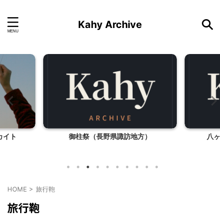
Kahy Archive
カイト
御柱祭（長野県諏訪地方）
八
HOME
>
旅行鞄
旅行鞄