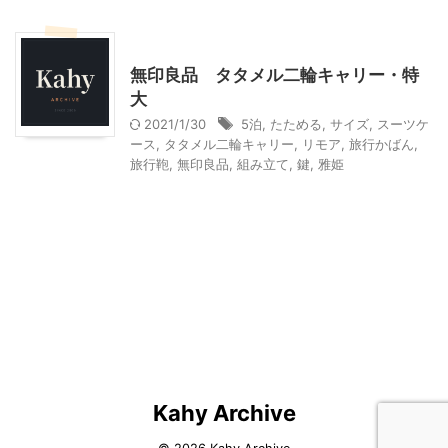
こだわりの品
海外旅行準備編
無印良品 タタメル二輪キャリー・特
大
2021/1/30
5泊
,
たためる
,
サイズ
,
スーツケ
ース
,
タタメル二輪キャリー
,
リモア
,
旅行かばん
,
旅行鞄
,
無印良品
,
組み立て
,
鍵
,
雅姫
Kahy Archive