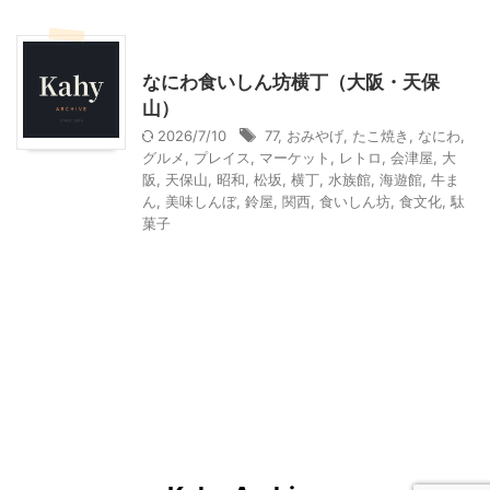
その他の地域のグルメ
その他レジャー
なにわ食いしん坊横丁（大阪・天保
山）
2026/7/10
77
,
おみやげ
,
たこ焼き
,
なにわ
,
グルメ
,
プレイス
,
マーケット
,
レトロ
,
会津屋
,
大
阪
,
天保山
,
昭和
,
松坂
,
横丁
,
水族館
,
海遊館
,
牛ま
ん
,
美味しんぼ
,
鈴屋
,
関西
,
食いしん坊
,
食文化
,
駄
菓子