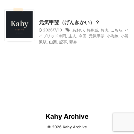
山梨グルメ
山梨・長野レジャー、観光
元気甲斐（げんきかい）？
2026/7/10
あおい
,
お弁当
,
お肉
,
こちら
,
ハ
イブリッド車両
,
主人
,
今回
,
元気甲斐
,
小海線
,
小淵
沢駅
,
山梨
,
記事
,
駅弁
Kahy Archive
© 2026 Kahy Archive